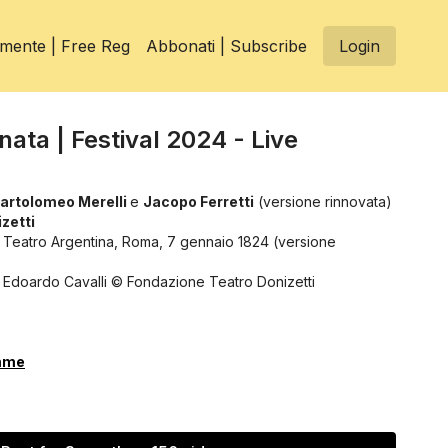
itamente | Free Reg
Abbonati | Subscribe
Login
nata | Festival 2024 - Live
artolomeo Merelli
e
Jacopo Ferretti
(versione rinnovata)
zetti
 Teatro Argentina, Roma, 7 gennaio 1824 (versione
di Edoardo Cavalli © Fondazione Teatro Donizetti
mme
di
McCann