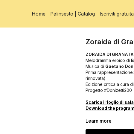
Home
Palinsesto | Catalog
Iscriviti gratu
Zoraida di Gra
ZORAIDA DI GRANATA
Melodramma eroico di
B
Musica di
Gaetano Doni
Prima rappresentazione:
rinnovata)
Edizione critica a cura 
Progetto #Donizetti200
Scarica il foglio di sala
Download the progra
Direttore
Alberto Zanar
Learn more
Regia
Bruno Ravella
Scene e costumi
Gary 